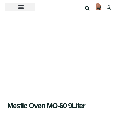
0
Over ons
Home
Shop
Mestic Oven MO-60 9Liter