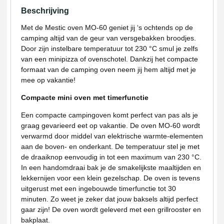
Beschrijving
Met de Mestic oven MO-60 geniet jij ‘s ochtends op de
camping altijd van de geur van versgebakken broodjes.
Door zijn instelbare temperatuur tot 230 °C smul je zelfs
van een minipizza of ovenschotel. Dankzij het compacte
formaat van de camping oven neem jij hem altijd met je
mee op vakantie!
Compacte mini oven met timerfunctie
Een compacte campingoven komt perfect van pas als je
graag gevarieerd eet op vakantie. De oven MO-60 wordt
verwarmd door middel van elektrische warmte-elementen
aan de boven- en onderkant. De temperatuur stel je met
de draaiknop eenvoudig in tot een maximum van 230 °C.
In een handomdraai bak je de smakelijkste maaltijden en
lekkernijen voor een klein gezelschap. De oven is tevens
uitgerust met een ingebouwde timerfunctie tot 30
minuten. Zo weet je zeker dat jouw baksels altijd perfect
gaar zijn! De oven wordt geleverd met een grillrooster en
bakplaat.