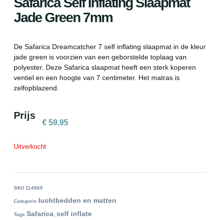
Safarica Self Inflating Slaapmat
Jade Green 7mm
De Safarica Dreamcatcher 7 self inflating slaapmat in de kleur
jade green is voorzien van een geborstelde toplaag van
polyester. Deze Safarica slaapmat heeft een sterk koperen
ventiel en een hoogte van 7 centimeter. Het matras is
zelfopblazend.
Prijs
€
59,95
Uitverkocht
SKU
114969
luchtbedden en matten
Categorie
Safarica
self inflate
Tags
,