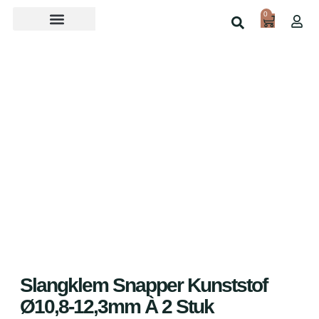
0
Over ons
Home
Shop
Slangklem Snapper Kunststof
Ø10,8-12,3mm À 2 Stuk