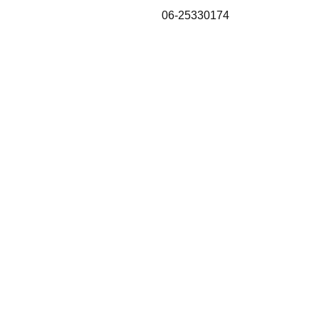
06-25330174
Home
Shop