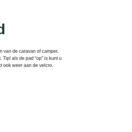
d
n van de caravan of camper,
 Tip! als de pad “op” is kunt u
t ook weer aan de velcro.