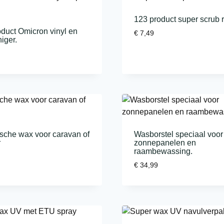
123 product super scrub 
duct Omicron vinyl en
€
7,49
niger.
sche wax voor caravan of
Wasborstel speciaal voor
r
zonnepanelen en
raambewassing.
€
34,99