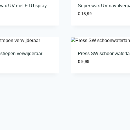
wax UV met ETU spray
Super wax UV navulverp
€
15,99
strepen verwijderaar
Press SW schoonwaterta
€
9,99