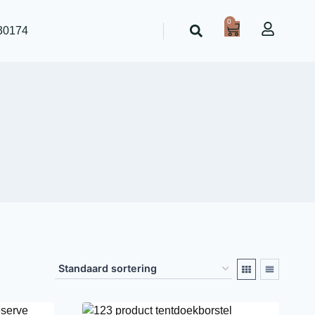
0
30174