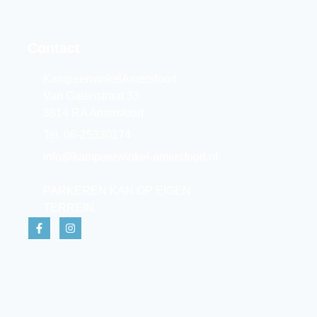
Contact
KampeerwinkelAmersfoort
Van Galenstraat 33
3814 RA Amersfoort
Tel. 06-25330174
info@kampeerwinkel-amersfoort.nl
PARKEREN KAN OP EIGEN
TERREIN.