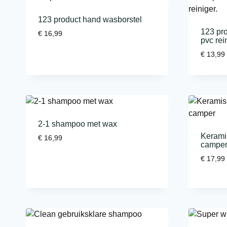
123 product hand wasborstel
123 pro
€
16,99
pvc rei
€
13,99
2-1 shampoo met wax
Kerami
€
16,99
campe
€
17,99