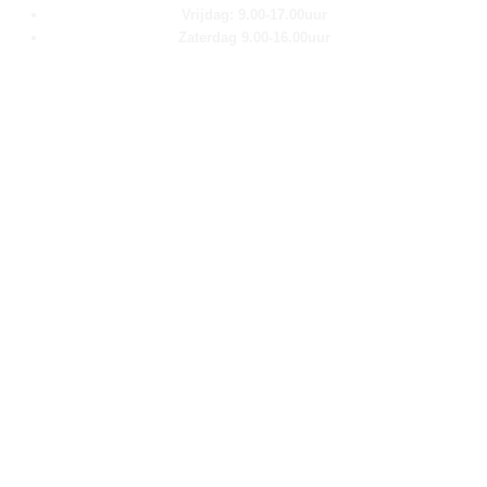
Vrijdag: 9.00-17.00uur
Zaterdag 9.00-16.00uur
Pagina''s
Home
Over ons
Shop
Contact
Klantenservice
Algemene voorwaarden
Retour aanmelden
Privacy verklaring
Cookie verklaring