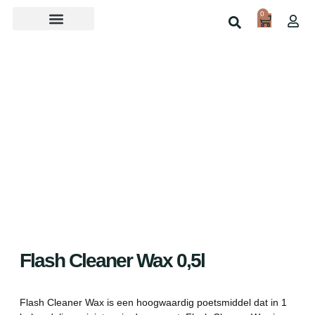
0
Over ons
Home
Shop
Flash Cleaner Wax 0,5l
Flash Cleaner Wax is een hoogwaardig poetsmiddel dat in 1