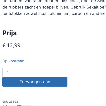
de rubbers van raam, deur en disselbak, door de Seka
de rubbers zacht en soepel blijven. Gebruik Sekalube
tentstokken zowel staal, aluminium, carbon en andere
Prijs
€
13,99
Op voorraad
Toevoegen aan
winkelwagen
SKU
23692