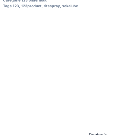
Categorie
123 onderhoud
Tags
123
,
123product
,
ritsspray
,
sekalube
Pagina''s