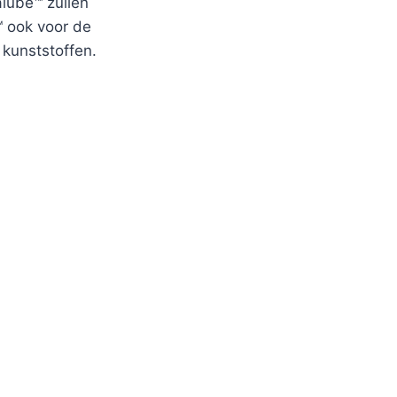
lube™ zullen
™ ook voor de
 kunststoffen.