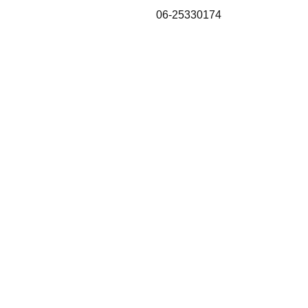
06-25330174
Home
Shop