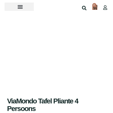
0
Over ons
Home
Shop
ViaMondo Tafel Pliante 4
Persoons