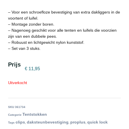
– Voor een schroefloze bevestiging van extra dakliggers in de
voortent of luifel.
– Montage zonder boren.
– Nagenoeg geschikt voor alle tenten en luifels die voorzien
zijn van een dubbele pees.
– Robuust en lichtgewicht nylon kunststof.
– Set van 3 stuks.
Prijs
€
11,95
Uitverkocht
SKU
361734
Tentstokken
Categorie
clips
daksteunbevestiging
proplus
quick lock
Tags
,
,
,