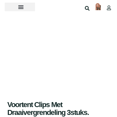
0
Over ons
Home
Shop
Voortent Clips Met
Draaivergrendeling 3stuks.