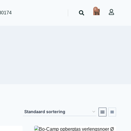
0
30174