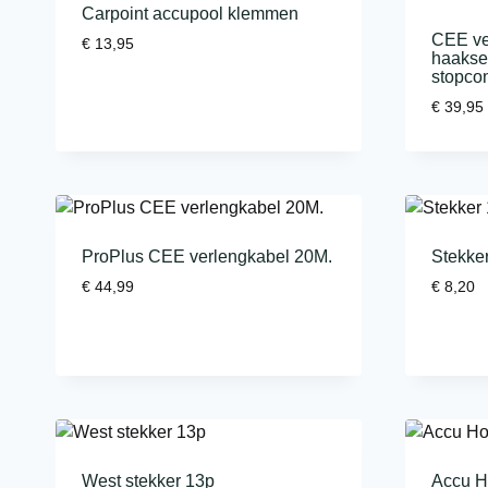
Carpoint accupool klemmen
CEE ve
€
13,95
haakse
stopcon
€
39,95
ProPlus CEE verlengkabel 20M.
Stekker
€
44,99
€
8,20
West stekker 13p
Accu H