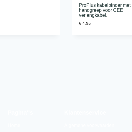
ProPlus kabelbinder met
handgreep voor CEE
verlengkabel.
€
4,95
Pagina''s
Klantenservice
Home
Algemene voorwaarden