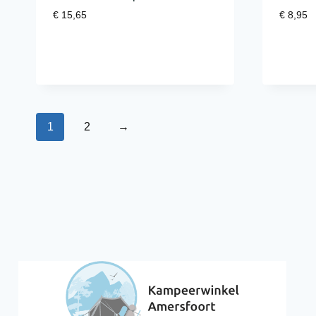
€
15,65
€
8,95
1
2
→