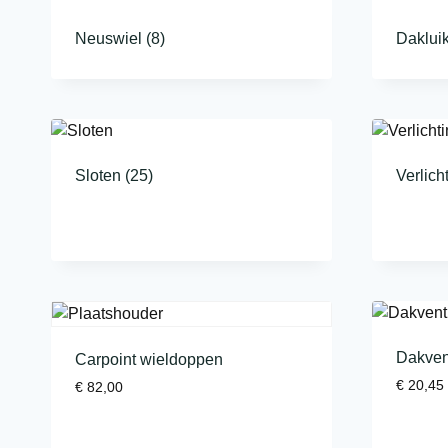
Neuswiel
(8)
Daklui
Sloten
(25)
Verlich
Dakven
Carpoint wieldoppen
€
20,45
€
82,00