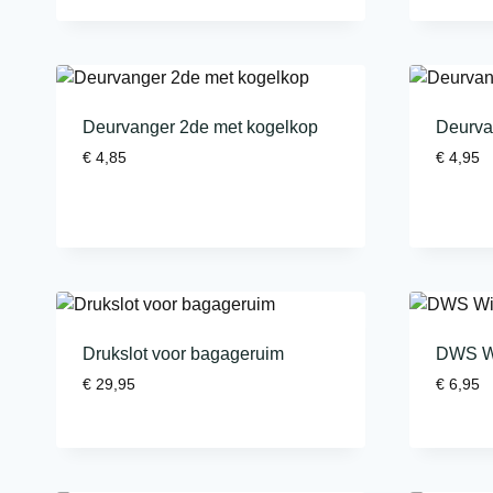
Deurvanger 2de met kogelkop
Deurvan
€
4,85
€
4,95
Drukslot voor bagageruim
DWS Wi
€
29,95
€
6,95