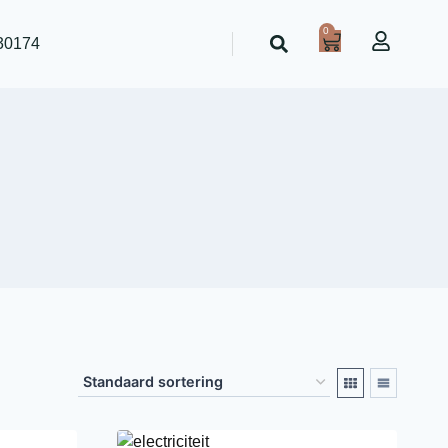
0
30174