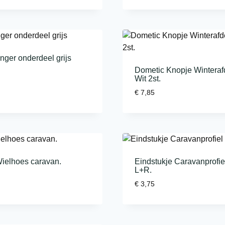
ger onderdeel grijs
Dometic Knopje Wintera
Wit 2st.
€
7,85
elhoes caravan.
Eindstukje Caravanprofie
L+R.
€
3,75