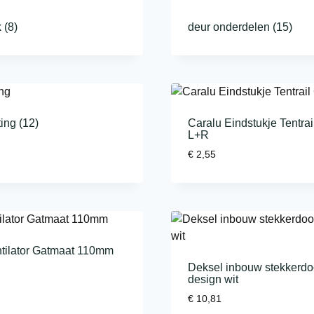
k
(8)
deur onderdelen
(15)
ting
(12)
Caralu Eindstukje Tentrail
L+R
€
2,55
tilator Gatmaat 110mm
Deksel inbouw stekkerd
design wit
€
10,81