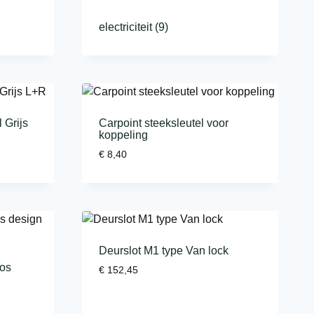
electriciteit
(9)
 Grijs
Carpoint steeksleutel voor
koppeling
€
8,40
Deurslot M1 type Van lock
oos
€
152,45