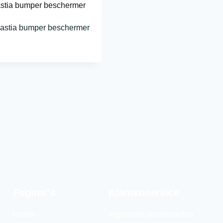
astia bumper beschermer
Pagina''s
Klantenservice
Home
Algemene voorwaarden