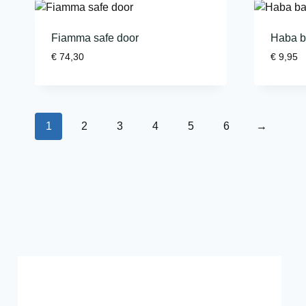
Fiamma safe door
Haba b
€
74,30
€
9,95
1
2
3
4
5
6
→