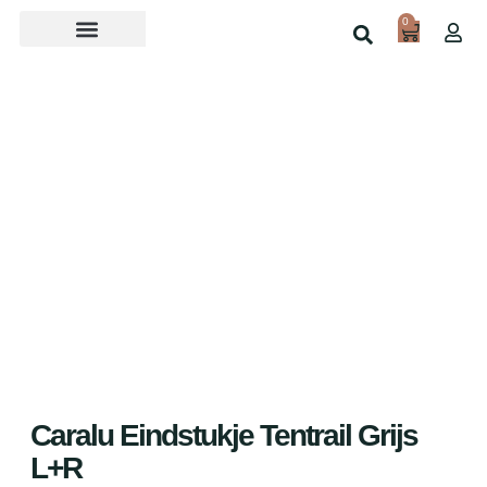
0
Over ons
Home
Shop
Caralu Eindstukje Tentrail Grijs
L+R