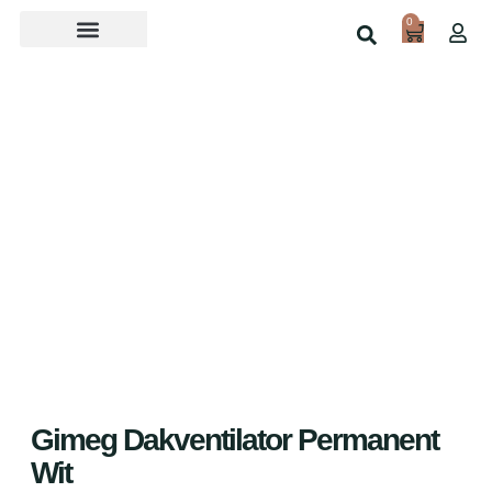
0
Over ons
Home
Shop
Gimeg Dakventilator Permanent
Wit