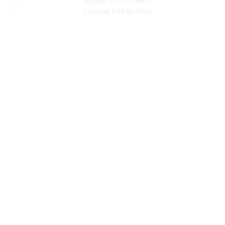
Vrijdag: 9.00-17.00uur
Zaterdag 9.00-16.00uur
Pagina''s
Home
Over ons
Shop
Contact
Klantenservice
Algemene voorwaarden
Retour aanmelden
Privacy verklaring
Cookie verklaring