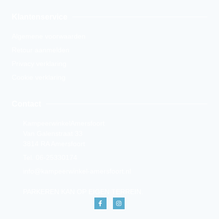
Klantenservice
Algemene voorwaarden
Retour aanmelden
Privacy verklaring
Cookie verklaring
Contact
KampeerwinkelAmersfoort
Van Galenstraat 33
3814 RA Amersfoort
Tel. 06-25330174
info@kampeerwinkel-amersfoort.nl
PARKEREN KAN OP EIGEN TERREIN.