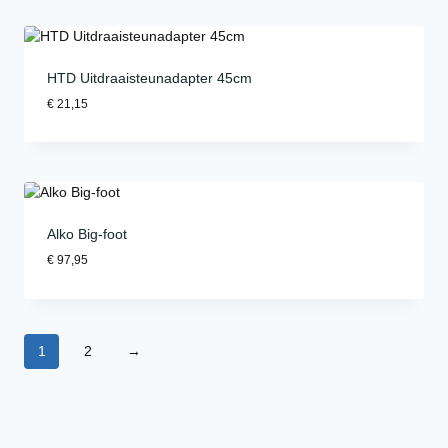
HTD Uitdraaisteunadapter 45cm
€
21,15
Alko Big-foot
€
97,95
1
2
→