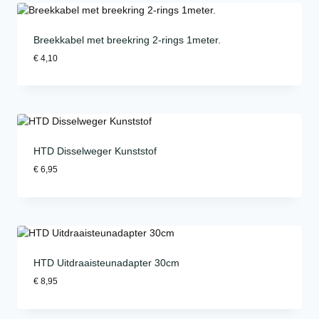
Breekkabel met breekring 2-rings 1meter.
€
4,10
HTD Disselweger Kunststof
€
6,95
HTD Uitdraaisteunadapter 30cm
€
8,95