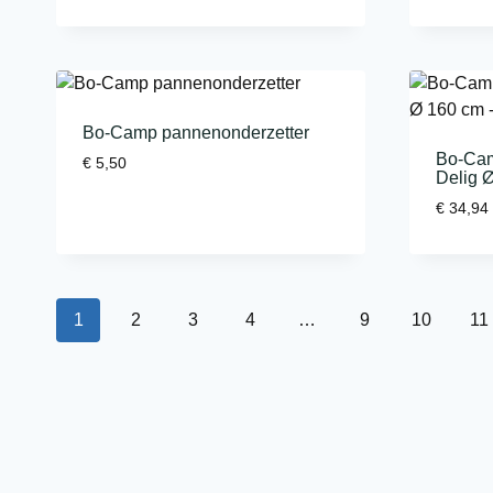
Bo-Camp pannenonderzetter
Bo-Cam
€
5,50
Delig 
€
34,94
1
2
3
4
…
9
10
11