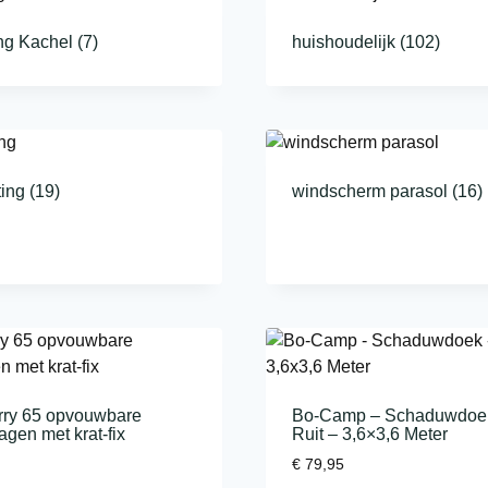
ng Kachel
(7)
huishoudelijk
(102)
ting
(19)
windscherm parasol
(16)
rry 65 opvouwbare
Bo-Camp – Schaduwdoe
gen met krat-fix
Ruit – 3,6×3,6 Meter
€
79,95