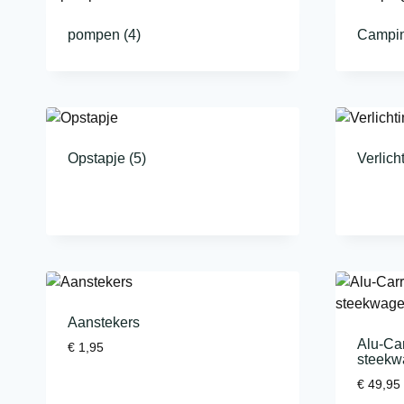
pompen
(4)
Campi
Opstapje
(5)
Verlich
Aanstekers
Alu-Ca
€
1,95
steekwa
€
49,95