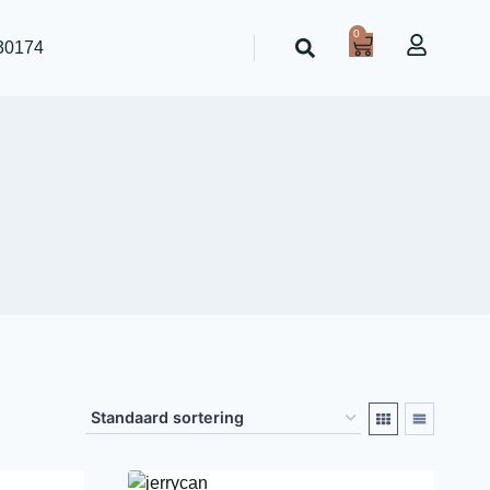
0
30174