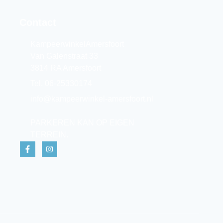
Contact
KampeerwinkelAmersfoort
Van Galenstraat 33
3814 RA Amersfoort
Tel. 06-25330174
info@kampeerwinkel-amersfoort.nl
PARKEREN KAN OP EIGEN
TERREIN.