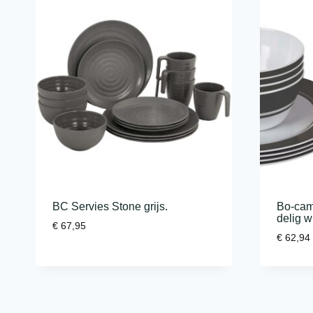
BC Servies Stone grijs.
Bo-cam
delig wi
€
67,95
€
62,94