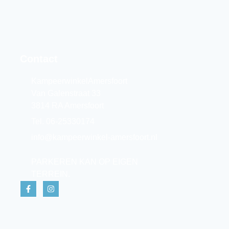
Contact
KampeerwinkelAmersfoort
Van Galenstraat 33
3814 RA Amersfoort
Tel. 06-25330174
info@kampeerwinkel-amersfoort.nl
PARKEREN KAN OP EIGEN
TERREIN.