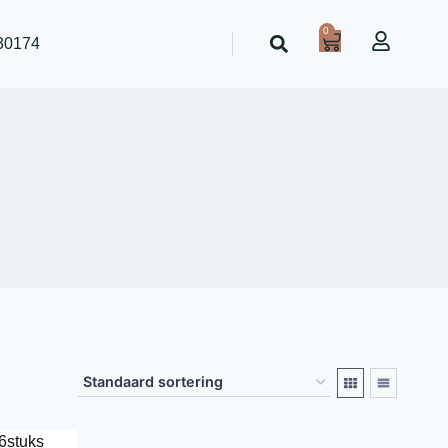
0
30174