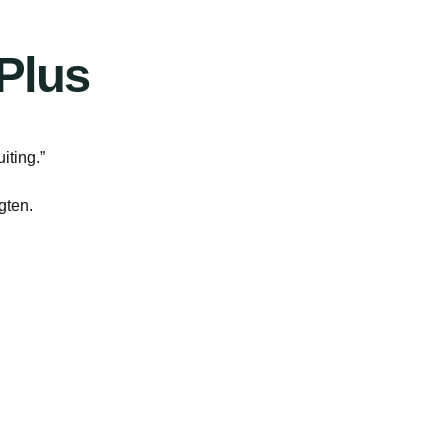
Plus
iting.”
gten.