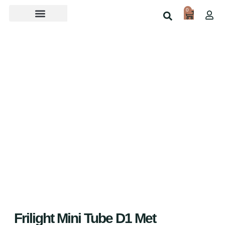
0
Over ons
Home
Shop
Frilight Mini Tube D1 Met