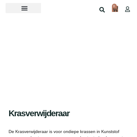
0
Over ons
Home
Shop
Krasverwijderaar
De Krasverwijderaar is voor ondiepe krassen in Kunststof