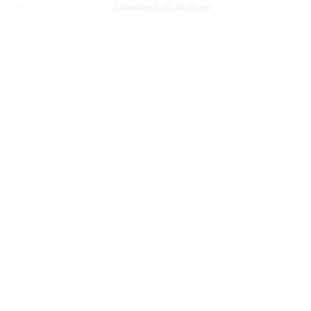
Zaterdag 9.00-16.00uur
Pagina''s
Home
Over ons
Shop
Contact
Klantenservice
Algemene voorwaarden
Retour aanmelden
Privacy verklaring
Cookie verklaring
Contact