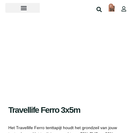
0
Over ons
Home
Shop
Travellife Ferro 3x5m
Het Travellife Ferro tenttapijt houdt het grondzeil van jouw