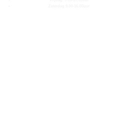
Zaterdag 9.00-16.00uur
Pagina''s
Home
Over ons
Shop
Contact
Klantenservice
Algemene voorwaarden
Retour aanmelden
Privacy verklaring
Cookie verklaring