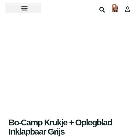
0
Over ons
Home
Shop
Bo-Camp Krukje + Oplegblad
Inklapbaar Grijs