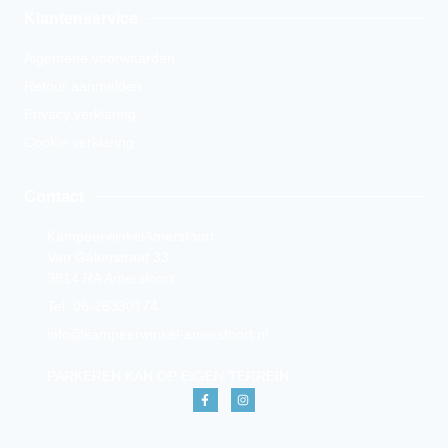
Klantenservice
Algemene voorwaarden
Retour aanmelden
Privacy verklaring
Cookie verklaring
Contact
KampeerwinkelAmersfoort
Van Galenstraat 33
3814 RA Amersfoort
Tel. 06-25330174
info@kampeerwinkel-amersfoort.nl
PARKEREN KAN OP EIGEN TERREIN.