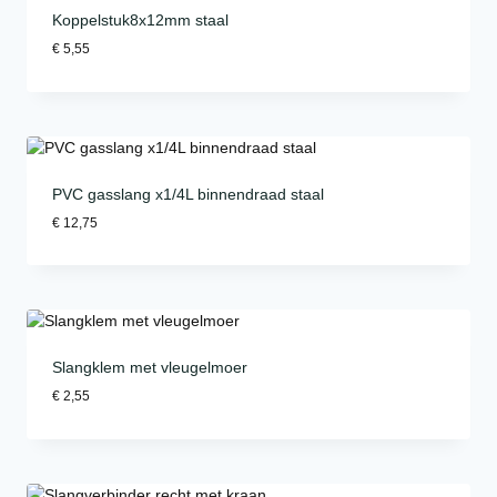
Koppelstuk8x12mm staal
€
5,55
PVC gasslang x1/4L binnendraad staal
€
12,75
Slangklem met vleugelmoer
€
2,55