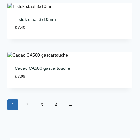
T-stuk staal 3x10mm.
€
7,40
Cadac CA500 gascartouche
€
7,99
1
2
3
4
→